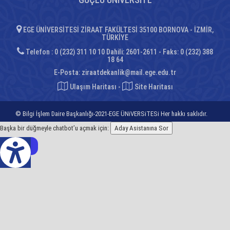
EGE ÜNİVERSİTESİ ZİRAAT FAKÜLTESİ 35100 BORNOVA - İZMİR,
TÜRKİYE
Telefon : 0 (232) 311 10 10 Dahili: 2601-2611 - Faks: 0 (232) 388
18 64
E-Posta:
ziraatdekanlik@mail.ege.edu.tr
Ulaşım Haritası
-
Site Haritası
© Bilgi İşlem Daire Başkanlığı-2021-EGE ÜNiVERSiTESi Her hakkı saklıdır.
Başka bir düğmeyle chatbot’u açmak için:
Aday Asistanına Sor
z Çeviri